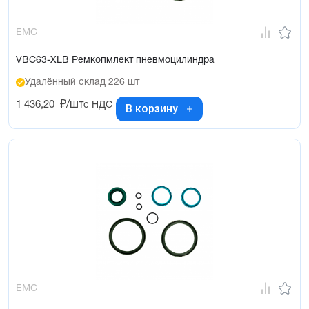
EMC
VBC63-XLB Ремкопмлект пневмоцилиндра
Удалённый склад 226 шт
1 436,20
₽/шт
с НДС
В корзину
EMC