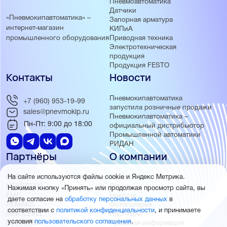
Пневмоавтоматика
Датчики
«Пневмокипавтоматика» –
Запорная арматура
интернет-магазин
КИПиА
Приводная техника
промышленного оборудования
Электротехническая
продукция
Продукция FESTO
Контакты
Новости
Пневмокипавтоматика
+7 (960) 953-19-99
запустила розничные продажи
sales@pnevmokip.ru
Пневмокипавтоматика –
Пн-Пт: 9:00 до 18:00
официальный дистрибьютор
Промышленной автоматики
РИДАН
Партнёры
О компании
ОВЕН
О нас
На сайте используются файлы cookie и Яндекс Метрика.
MEYERTEC
Отзывы
Нажимая кнопку «Принять» или продолжая просмотр сайта, вы
EMC
Новости
даете согласие на
обработку персональных данных
в
PEMAKS
Фотогалерея
соответствии с
политикой конфиденциальности
, и принимаете
INNOLEVEL
Партнёры
условия
пользовательского соглашения
.
INNOVERT
Правовая информация