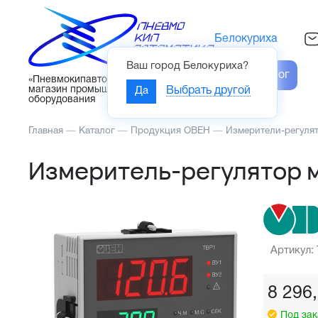
Белокуриха
Ваш город
Белокуриха
?
Каталог
«Пневмокипавтоматика» – интернет-
магазин промышленного
Да
Выбрать другой
оборудования
Главная
—
Каталог
—
Продукция ОВЕН
—
Измерители-регуля
Измеритель-регулятор 
Артикул:
8 296
Под зак