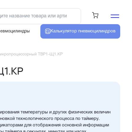
Калькулятор
пневмоцилиндров
невмоцилиндры
микропроцессорный ТВР1-Щ1.КР
Щ1.КР
лирования температуры и других физических величин
новкой технологического процесса по таймеру.
дикаторами для отображения основной информации
ы таймера в секундах, минутах или часах.