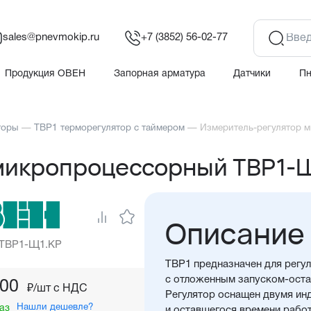
sales@pnevmokip.ru
+7 (3852) 56-02-77
Продукция ОВЕН
Запорная арматура
Датчики
П
торы
—
ТВР1 терморегулятор с таймером
—
Измеритель-регулятор 
микропроцессорный ТВР1-
Описание
 ТВР1-Щ1.КР
ТВР1 предназначен для регу
с отложенным запуском-оста
,00
₽/шт c НДС
Регулятор оснащен двумя ин
Нашли дешевле?
аз
и оставшегося времени работ