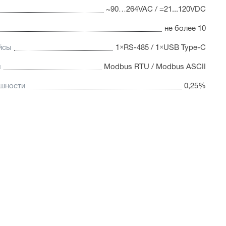
~90…264VAC / =21...120VDC
не более 10
йсы
1×RS-485 / 1×USB Type-C
ы
Modbus RTU / Modbus ASCII
ешности
0,25%