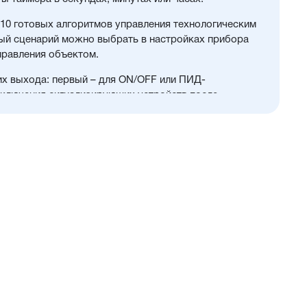
 10 готовых алгоритмов управления технологическим
ый сценарий можно выбрать в настройках прибора
правления объектом.
их выхода: первый – для ON/OFF или ПИД-
дключения сигнализирующих устройств после
ения технологическими процессами в печах, камерах
овочных аппаратах, в составе ультразвуковых ванн
оек