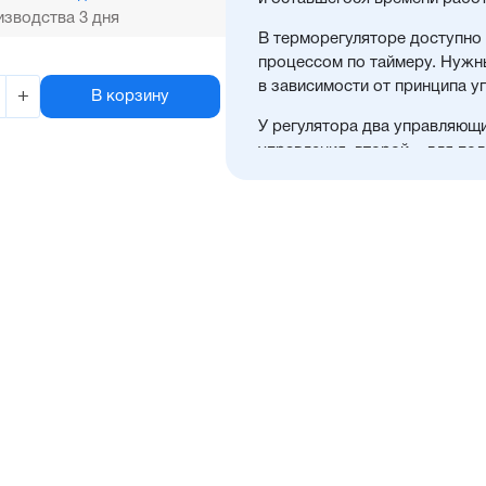
зводства 3 дня
В терморегуляторе доступно
процессом по таймеру. Нужн
в зависимости от принципа у
+
В корзину
У регулятора два управляющ
управления, второй – для по
окончания отсчета таймера.
ТВР1 применяется для управл
сушки и покраски, термоупак
и полуавтоматических CIP-м