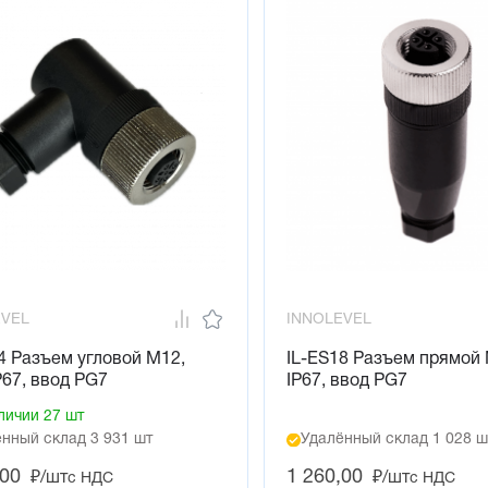
EVEL
INNOLEVEL
4 Разъем угловой M12,
IL-ES18 Разъем прямой M
IP67, ввод PG7
IP67, ввод PG7
личии 27 шт
нный склад 3 931 шт
Удалённый склад 1 028 ш
,00
1 260,00
₽/шт
₽/шт
с НДС
с НДС