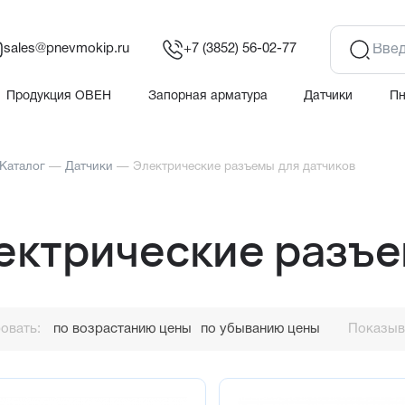
sales@pnevmokip.ru
+7 (3852) 56-02-77
Продукция ОВЕН
Запорная арматура
Датчики
П
Каталог
—
Датчики
—
Электрические разъемы для датчиков
ектрические разъе
овать:
по возрастанию цены
по убыванию цены
Показыва