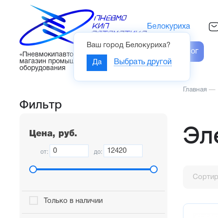
Белокуриха
Ваш город
Белокуриха
?
Каталог
«Пневмокипавтоматика» – интернет-
магазин промышленного
Да
Выбрать другой
оборудования
Главная
—
Фильтр
Эл
Цена, руб.
от:
до:
Сортир
Только в наличии