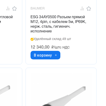
BAUMER
угловой
ESG 34AY0500 Разъем прямой
м
M12, 4pin, с кабелем 5м, IP69K,
нерж. сталь, гигиенич.
исполнение
Удалённый склад 49 шт
12 340,00
₽/шт
с НДС
В корзину