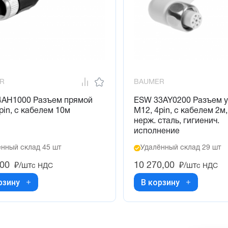
R
BAUMER
4AH1000 Разъем прямой
ESW 33AY0200 Разъем у
pin, с кабелем 10м
M12, 4pin, с кабелем 2м,
нерж. сталь, гигиенич.
исполнение
нный склад 45 шт
Удалённый склад 29 шт
,00
10 270,00
₽/шт
₽/шт
с НДС
с НДС
рзину
В корзину