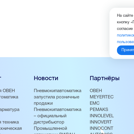
На сайте
кнопку «
согласие
политико
пользова
Приня
г
Новости
Партнёры
я ОВЕН
Пневмокипавтоматика
ОВЕН
томатика
запустила розничные
MEYERTEC
продажи
EMC
арматура
Пневмокипавтоматика
PEMAKS
– официальный
INNOLEVEL
 техника
дистрибьютор
INNOVERT
хническая
Промышленной
INNOCONT