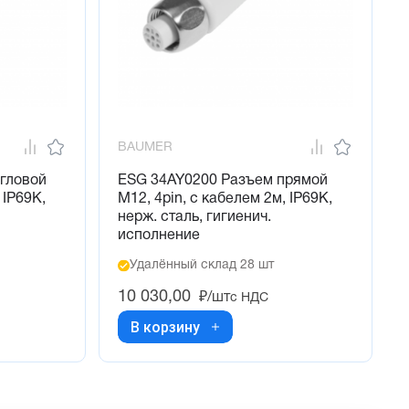
BAUMER
гловой
ESG 34AY0200 Разъем прямой
 IP69K,
M12, 4pin, с кабелем 2м, IP69K,
нерж. сталь, гигиенич.
исполнение
Удалённый склад 28 шт
10 030,00
₽/шт
с НДС
В корзину