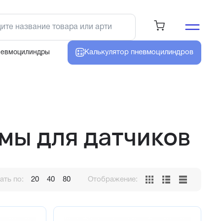
Калькулятор
пневмоцилиндров
невмоцилиндры
мы для датчиков
ть по:
20
40
80
Отображение: