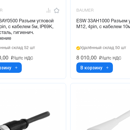
R
BAUMER
3AY0500 Разъем угловой
ESW 33AH1000 Разъем 
pin, с кабелем 5м, IP69K,
M12, 4pin, с кабелем 10
сталь, гигиенич.
нение
нный склад 52 шт
Удалённый склад 50 шт
0,00
8 010,00
₽/шт
₽/шт
с НДС
с НДС
рзину
В корзину