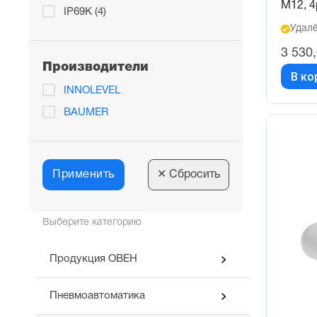
M12, 4
IP69K (4)
Удалё
3 530
Производители
В ко
INNOLEVEL
BAUMER
Применить
✕
Сбросить
Выберите категорию
Продукция ОВЕН
Пневмоавтоматика