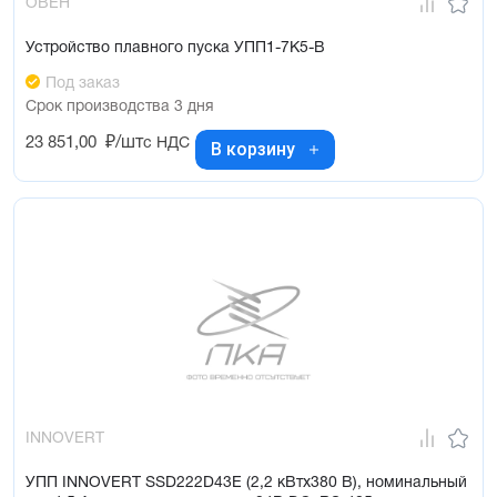
ОВЕН
Устройство плавного пуска УПП1-7К5-В
Под заказ
Срок производства 3 дня
23 851,00
₽/шт
с НДС
В корзину
INNOVERT
УПП INNOVERT SSD222D43E (2,2 кВтx380 В), номинальный