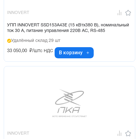
INNOVERT
УПП INNOVERT SSD153A43E (15 кВтx380 В), номинальный
ток 30 А, питание управления 220В AC, RS-485
Удалённый склад 29 шт
33 050,00
₽/шт
с НДС
В корзину
INNOVERT