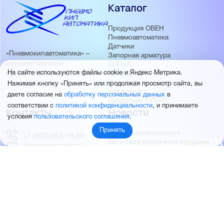
Каталог
Продукция ОВЕН
Пневмоавтоматика
Датчики
«Пневмокипавтоматика» –
Запорная арматура
интернет-магазин
КИПиА
На сайте используются файлы cookie и Яндекс Метрика.
Приводная техника
промышленного оборудования
Электротехническая
Нажимая кнопку «Принять» или продолжая просмотр сайта, вы
продукция
даете согласие на
обработку персональных данных
в
Продукция FESTO
соответствии с
политикой конфиденциальности
, и принимаете
Контакты
Новости
условия
пользовательского соглашения
.
Принять
Пневмокипавтоматика
+7 (960) 953-19-99
запустила розничные продажи
sales@pnevmokip.ru
Пневмокипавтоматика –
Пн-Пт: 9:00 до 18:00
официальный дистрибьютор
Промышленной автоматики
РИДАН
Партнёры
О компании
ОВЕН
О нас
MEYERTEC
Отзывы