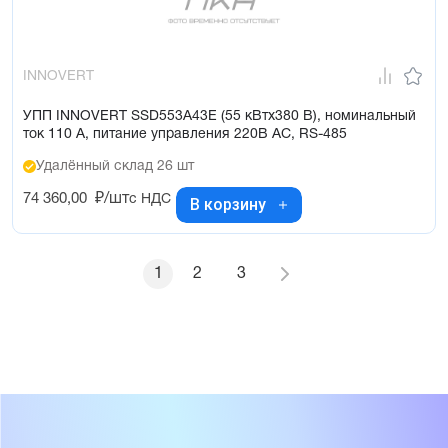
INNOVERT
УПП INNOVERT SSD553A43E (55 кВтx380 В), номинальный
ток 110 А, питание управления 220В AC, RS-485
Удалённый склад 26 шт
74 360,00
₽/шт
с НДС
В корзину
1
2
3