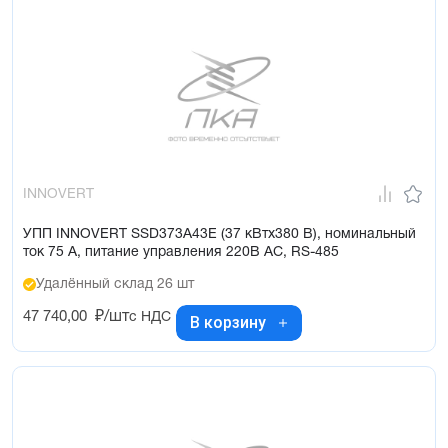
INNOVERT
УПП INNOVERT SSD373A43E (37 кВтx380 В), номинальный
ток 75 А, питание управления 220В AC, RS-485
Удалённый склад 26 шт
47 740,00
₽/шт
с НДС
В корзину