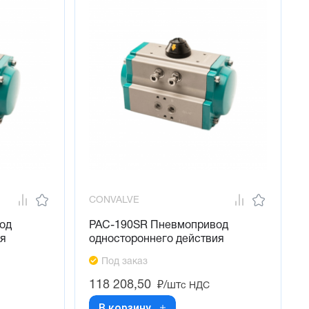
CONVALVE
од
PAC-190SR Пневмопривод
ия
одностороннего действия
Под заказ
118 208,50
₽/шт
с НДС
В корзину