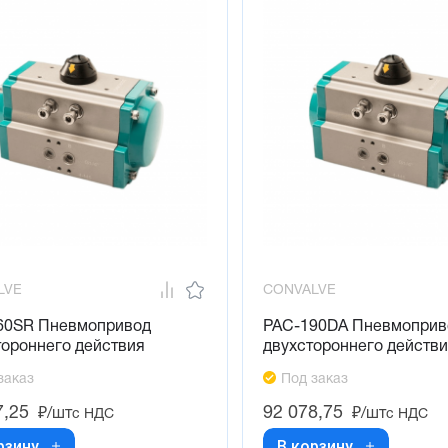
LVE
CONVALVE
60SR Пневмопривод
PAC-190DA Пневмоприв
тороннего действия
двухстороннего действ
заказ
Под заказ
7,25
92 078,75
₽/шт
₽/шт
с НДС
с НДС
рзину
В корзину