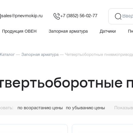
sales@pnevmokip.ru
+7 (3852) 56-02-77
Продукция ОВЕН
Запорная арматура
Датчики
П
Каталог
—
Запорная арматура
—
Четвертьоборотные пневмопривод
твертьоборотные 
овать:
по возрастанию цены
по убыванию цены
Показыва