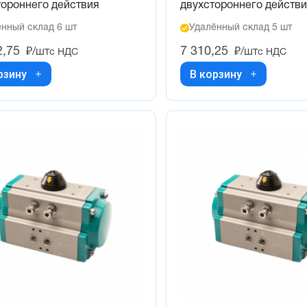
тороннего действия
двухстороннего действ
нный склад 6 шт
Удалённый склад 5 шт
2,75
7 310,25
₽/шт
₽/шт
с НДС
с НДС
рзину
В корзину