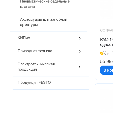
Пневматические седельные
клапаны
Аксессуары для запорной
арматуры
CONVA
КИПиА
PAC-1
однос
Приводная техника
Удалё
55 99
Электротехническая
В ко
продукция
Продукция FESTO