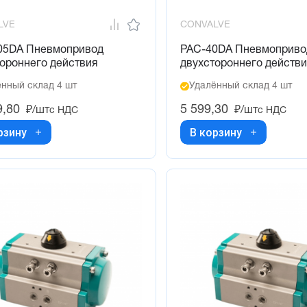
LVE
CONVALVE
05DA Пневмопривод
PAC-40DA Пневмоприво
ороннего действия
двухстороннего действ
нный склад 4 шт
Удалённый склад 4 шт
9,80
5 599,30
₽/шт
₽/шт
с НДС
с НДС
рзину
В корзину