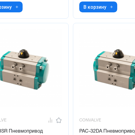
рзину
В корзину
LVE
CONVALVE
3SR Пневмопривод
PAC-32DA Пневмоприво