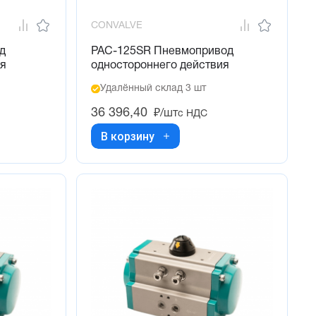
CONVALVE
д
PAC-125SR Пневмопривод
ия
одностороннего действия
Удалённый склад 3 шт
36 396,40
₽/шт
с НДС
В корзину