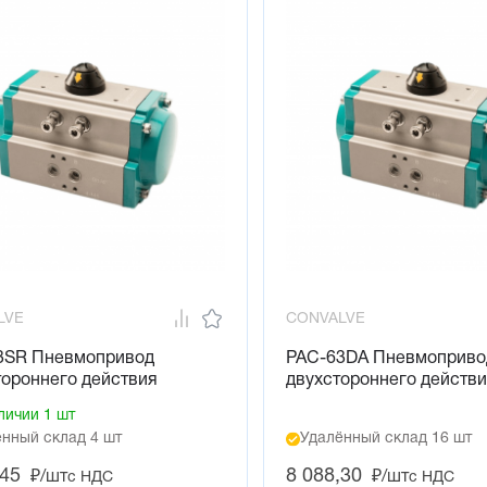
LVE
CONVALVE
3SR Пневмопривод
PAC-63DA Пневмоприво
тороннего действия
двухстороннего действ
личии 1 шт
нный склад 4 шт
Удалённый склад 16 шт
,45
8 088,30
₽/шт
₽/шт
с НДС
с НДС