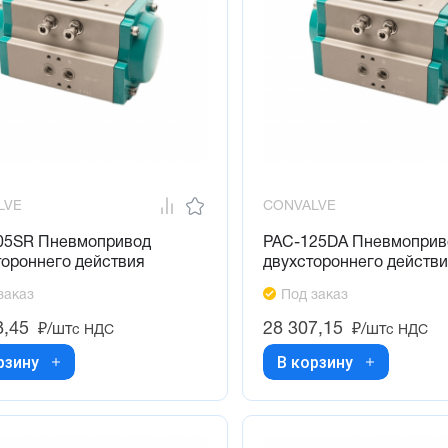
LVE
CONVALVE
05SR Пневмопривод
PAC-125DA Пневмоприв
тороннего действия
двухстороннего действ
заказ
Под заказ
8,45
28 307,15
₽/шт
₽/шт
с НДС
с НДС
рзину
В корзину