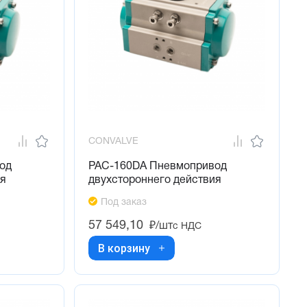
CONVALVE
од
PAC-160DA Пневмопривод
ия
двухстороннего действия
Под заказ
57 549,10
₽/шт
с НДС
В корзину