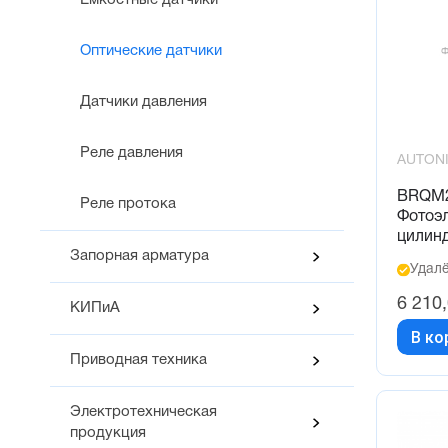
Емкостные датчики
Оптические датчики
Датчики давления
Реле давления
AUTON
BRQM2
Реле протока
Фотоэл
цилин
Запорная арматура
Удалё
6 210
КИПиА
В ко
Приводная техника
Электротехническая
продукция