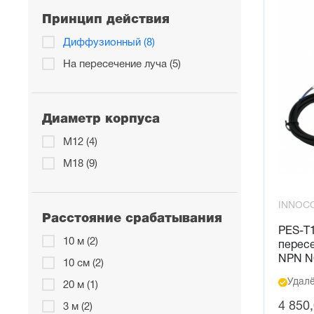
Принцип действия
Диффузионный (8)
На пересечение луча (5)
Диаметр корпуса
М12 (4)
М18 (9)
INNOC
Расстояние срабатывания
PES-T
10 м (2)
пересе
NPN N
10 см (2)
Удалё
20 м (1)
4 850
3 м (2)