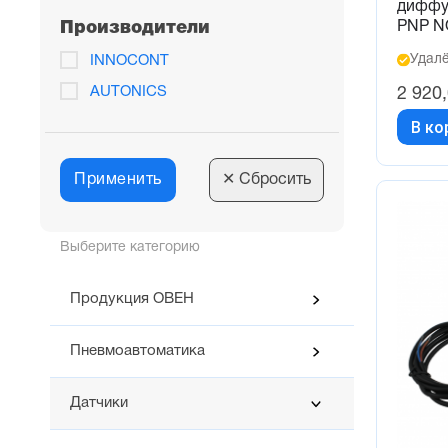
диффу
PNP N
Производители
Удалё
INNOCONT
AUTONICS
2 920
В ко
Применить
✕
Сбросить
Выберите категорию
Продукция ОВЕН
Пневмоавтоматика
Датчики