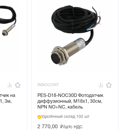
INNOCONT
тчик на
PES-D18-NOC30D Фотодатчик
, 3м,
диффузионный, М18х1, 30см,
NPN NO+NC, кабель
Удалённый склад 102 шт
2 770,00
₽/шт
с НДС