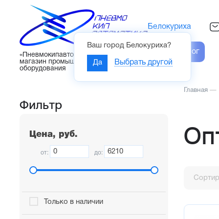
Белокуриха
Ваш город
Белокуриха
?
Каталог
«Пневмокипавтоматика» – интернет-
магазин промышленного
Да
Выбрать другой
оборудования
Главная
—
Фильтр
Оп
Цена, руб.
от:
до:
Сортир
Только в наличии