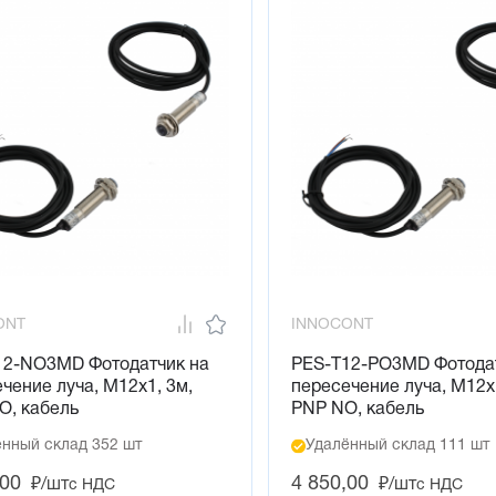
ONT
INNOCONT
12-NO3MD Фотодатчик на
PES-T12-PO3MD Фотода
чение луча, М12х1, 3м,
пересечение луча, М12х1
O, кабель
PNP NO, кабель
нный склад 352 шт
Удалённый склад 111 шт
,00
4 850,00
₽/шт
₽/шт
с НДС
с НДС