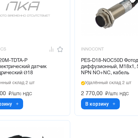
ICS
INNOCONT
0M-TDTA-P
PES-D18-NOC50D Фотод
ектрический датчик
диффузионный, М18х1, 
дрический Ø18
NPN NO+NC, кабель
нный склад 2 шт
Удалённый склад 2 шт
,00
2 770,00
₽/шт
₽/шт
с НДС
с НДС
рзину
В корзину