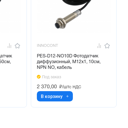
INNOCONT
атчик
PES-D12-NO10D Фотодатчик
50см,
диффузионный, М12х1, 10см,
NPN NO, кабель
Под заказ
2 370,00
₽/шт
с НДС
В корзину