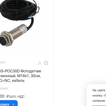
ONT
18-POC30D Фотодатчик
зионный, М18х1, 30см,
O+NC, кабель
заказ
На сайте
кнопку «
,00
₽/шт
с НДС
согласие
рзину