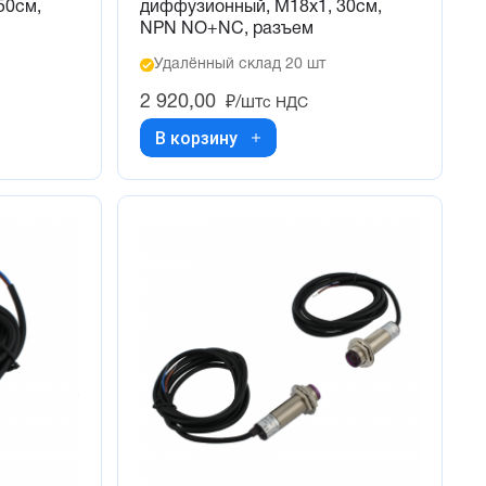
50см,
диффузионный, М18х1, 30см,
NPN NO+NC, разъем
Удалённый склад 20 шт
2 920,00
₽/шт
с НДС
В корзину