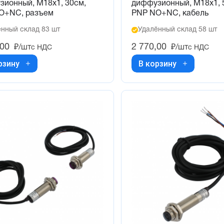
зионный, М18х1, 30см,
диффузионный, М18х1, 
O+NC, разъем
PNP NO+NC, кабель
нный склад 83 шт
Удалённый склад 58 шт
,00
2 770,00
₽/шт
₽/шт
с НДС
с НДС
рзину
В корзину