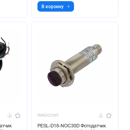
В корзину
INNOCONT
атчик
PESL-D18-NOC30D Фотодатчик