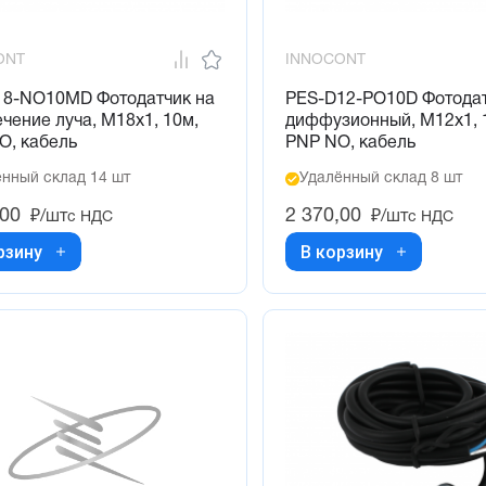
ONT
INNOCONT
18-NO10MD Фотодатчик на
PES-D12-PO10D Фотода
чение луча, М18х1, 10м,
диффузионный, М12х1, 
O, кабель
PNP NO, кабель
нный склад 14 шт
Удалённый склад 8 шт
,00
2 370,00
₽/шт
₽/шт
с НДС
с НДС
рзину
В корзину