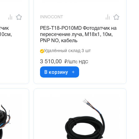
INNOCONT
тчик
PES-T18-PO10MD Фотодатчик на
10см,
пересечение луча, М18х1, 10м,
PNP NO, кабель
Удалённый склад 3 шт
3 510,00
₽/шт
с НДС
В корзину