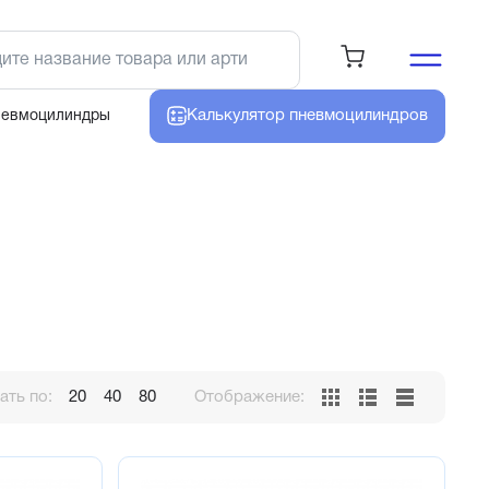
Калькулятор
пневмоцилиндров
невмоцилиндры
ть по:
20
40
80
Отображение: