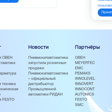
политико
пользова
Приня
г
Новости
Партнёры
я ОВЕН
Пневмокипавтоматика
ОВЕН
томатика
запустила розничные
MEYERTEC
продажи
EMC
арматура
Пневмокипавтоматика
PEMAKS
– официальный
INNOLEVEL
 техника
дистрибьютор
INNOVERT
хническая
Промышленной
INNOCONT
я
автоматики РИДАН
AUTONICS
я FESTO
FESTO
SMC