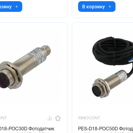
рзину
В корзину
ONT
INNOCONT
D18-POC30D Фотодатчик
PES-D18-POC50D Фотод