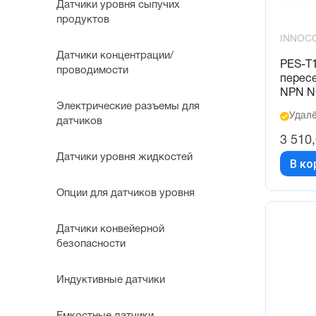
Датчики уровня сыпучих
продуктов
INNOC
Датчики концентрации/
PES-T
проводимости
пересе
NPN N
Электрические разъемы для
Удалё
датчиков
3 510
Датчики уровня жидкостей
В ко
Опции для датчиков уровня
Датчики конвейерной
безопасности
Индуктивные датчики