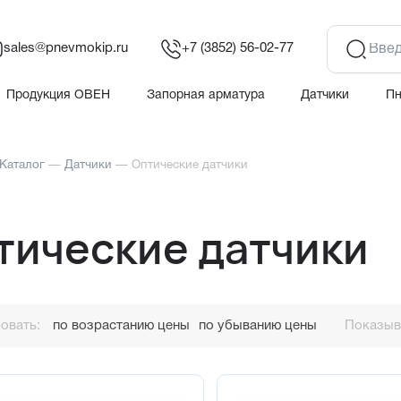
sales@pnevmokip.ru
+7 (3852) 56-02-77
Продукция ОВЕН
Запорная арматура
Датчики
П
Каталог
—
Датчики
—
Оптические датчики
тические датчики
овать:
по возрастанию цены
по убыванию цены
Показыва