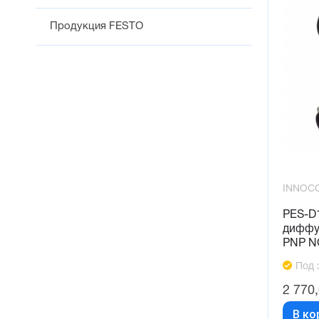
Продукция FESTO
INNOC
PES-D
диффу
PNP N
Под 
2 770
В ко