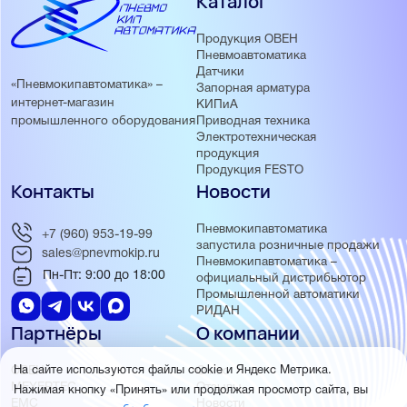
Каталог
Продукция ОВЕН
Пневмоавтоматика
Датчики
«Пневмокипавтоматика» –
Запорная арматура
интернет-магазин
КИПиА
Приводная техника
промышленного оборудования
Электротехническая
продукция
Продукция FESTO
Контакты
Новости
Пневмокипавтоматика
+7 (960) 953-19-99
запустила розничные продажи
sales@pnevmokip.ru
Пневмокипавтоматика –
Пн-Пт: 9:00 до 18:00
официальный дистрибьютор
Промышленной автоматики
РИДАН
Партнёры
О компании
ОВЕН
О нас
На сайте используются файлы cookie и Яндекс Метрика.
MEYERTEC
Отзывы
Нажимая кнопку «Принять» или продолжая просмотр сайта, вы
EMC
Новости