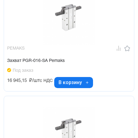
PEMAKS
Захват PGR-016-SA Pemaks
Под заказ
16 945,15
₽/шт
с НДС
В корзину