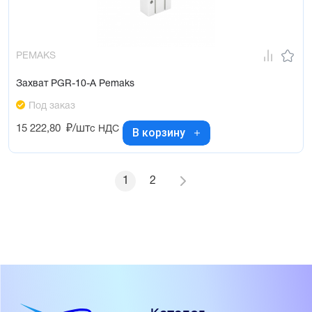
PEMAKS
Захват PGR-10-A Pemaks
Под заказ
15 222,80
₽/шт
с НДС
В корзину
1
2