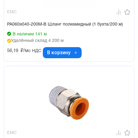
EMC
PA060x040-200M-B Шланг полиамидный (1 бухта/200 м)
В наличии 141 м
Удалённый склад 4 200 м
56,19
₽/м
с НДС
В корзину
EMC