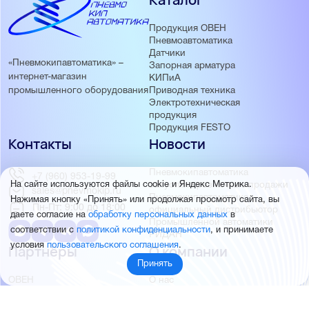
Продукция ОВЕН
Пневмоавтоматика
Датчики
«Пневмокипавтоматика» –
Запорная арматура
интернет-магазин
КИПиА
Приводная техника
промышленного оборудования
Электротехническая
продукция
Продукция FESTO
Контакты
Новости
Пневмокипавтоматика
+7 (960) 953-19-99
запустила розничные продажи
На сайте используются файлы cookie и Яндекс Метрика.
sales@pnevmokip.ru
Пневмокипавтоматика –
Нажимая кнопку «Принять» или продолжая просмотр сайта, вы
Пн-Пт: 9:00 до 18:00
официальный дистрибьютор
даете согласие на
обработку персональных данных
в
Промышленной автоматики
соответствии с
политикой конфиденциальности
, и принимаете
РИДАН
условия
пользовательского соглашения
.
Партнёры
О компании
Принять
ОВЕН
О нас
MEYERTEC
Отзывы
EMC
Новости