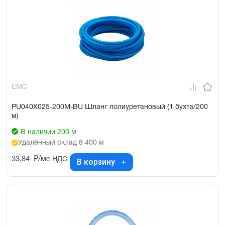
EMC
PU040X025-200M-BU Шланг полиуретановый (1 бухта/200
м)
В наличии 200 м
Удалённый склад 8 400 м
33,84
₽/м
с НДС
В корзину