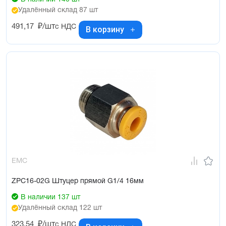
Удалённый склад 87 шт
491,17
₽/шт
с НДС
В корзину
EMC
ZPC16-02G Штуцер прямой G1/4 16мм
В наличии 137 шт
Удалённый склад 122 шт
323,54
₽/шт
с НДС