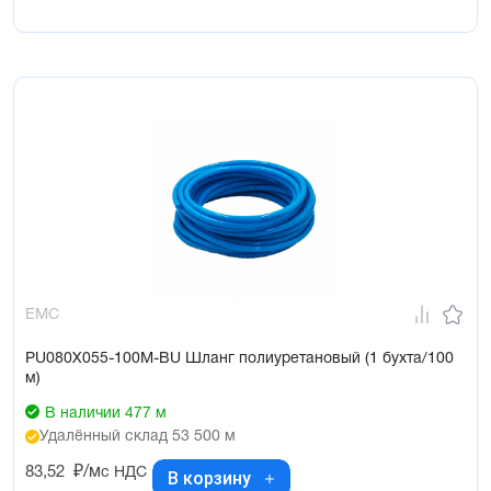
EMC
PU080X055-100M-BU Шланг полиуретановый (1 бухта/100
м)
В наличии 477 м
Удалённый склад 53 500 м
83,52
₽/м
с НДС
В корзину