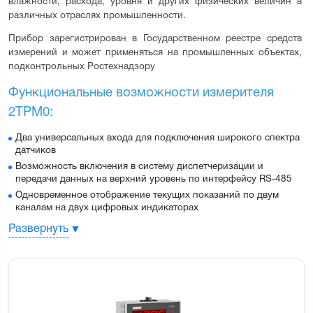
влажности, расхода, уровня и других физических величин в 
различных отраслях промышленности.
Прибор зарегистрирован в Государственном реестре средств 
измерений и может применяться на промышленных объектах, 
подконтрольных Ростехнадзору
Функциональные возможности измерителя 
2ТРМ0:
Два универсальных входа для подключения широкого спектра
датчиков
Возможность включения в систему диспетчеризации и
передачи данных на верхний уровень по интерфейсу RS-485
Одновременное отображение текущих показаний по двум
каналам на двух цифровых индикаторах
Вычисление разности двух физических величин
Развернуть
Масштабирование шкалы для каждого входа
Цифровая фильтрация и коррекция входного сигнала
Преимущества измерителя 2ТРМ0:
Питание