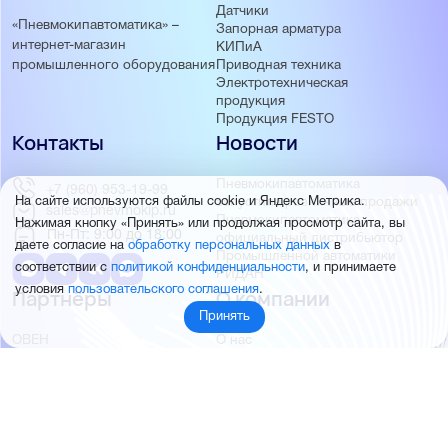
Датчики
«Пневмокипавтоматика» –
Запорная арматура
интернет-магазин
КИПиА
Приводная техника
промышленного оборудования
Электротехническая
продукция
Продукция FESTO
Контакты
Новости
Пневмокипавтоматика
+7 (960) 953-19-99
запустила розничные продажи
На сайте используются файлы cookie и Яндекс Метрика.
sales@pnevmokip.ru
Пневмокипавтоматика –
Нажимая кнопку «Принять» или продолжая просмотр сайта, вы
Пн-Пт: 9:00 до 18:00
официальный дистрибьютор
даете согласие на
обработку персональных данных
в
Промышленной автоматики
соответствии с
политикой конфиденциальности
, и принимаете
РИДАН
условия
пользовательского соглашения
.
Партнёры
О компании
Принять
ОВЕН
О нас
MEYERTEC
Отзывы
EMC
Новости
PEMAKS
Фотогалерея
INNOLEVEL
Партнёры
INNOVERT
Правовая информация