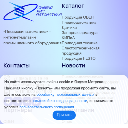
Каталог
Продукция ОВЕН
Пневмоавтоматика
Датчики
«Пневмокипавтоматика» –
Запорная арматура
интернет-магазин
КИПиА
Приводная техника
промышленного оборудования
Электротехническая
продукция
Продукция FESTO
Контакты
Новости
Пневмокипавтоматика
+7 (960) 953-19-99
запустила розничные продажи
На сайте используются файлы cookie и Яндекс Метрика.
sales@pnevmokip.ru
Пневмокипавтоматика –
Нажимая кнопку «Принять» или продолжая просмотр сайта, вы
Пн-Пт: 9:00 до 18:00
официальный дистрибьютор
даете согласие на
обработку персональных данных
в
Промышленной автоматики
соответствии с
политикой конфиденциальности
, и принимаете
РИДАН
условия
пользовательского соглашения
.
Партнёры
О компании
Принять
ОВЕН
О нас
MEYERTEC
Отзывы