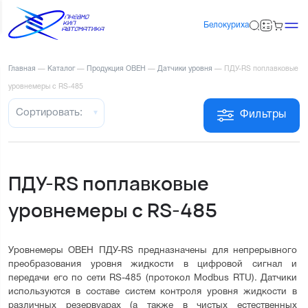
Белокуриха
Главная
—
Каталог
—
Продукция ОВЕН
—
Датчики уровня
—
ПДУ-RS поплавковые
уровнемеры с RS-485
Сортировать:
Фильтры
ПДУ-RS поплавковые
уровнемеры с RS-485
Уровнемеры ОВЕН ПДУ-RS предназначены для непрерывного 
преобразования уровня жидкости в цифровой сигнал и 
передачи его по сети RS-485 (протокол Modbus RTU). Датчики 
используются в составе систем контроля уровня жидкости в 
различных резервуарах (а также в чистых естественных 