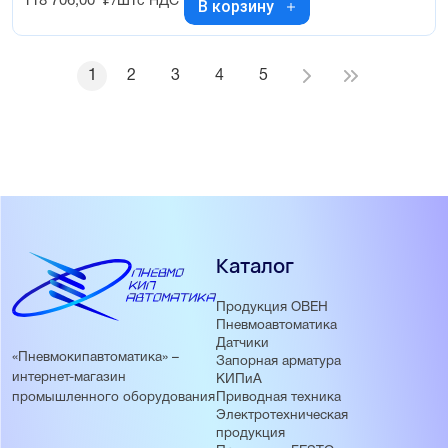
118 706,00
₽/шт
с НДС
В корзину
1
2
3
4
5
Каталог
Продукция ОВЕН
Пневмоавтоматика
Датчики
«Пневмокипавтоматика» –
Запорная арматура
интернет-магазин
КИПиА
Приводная техника
промышленного оборудования
Электротехническая
продукция