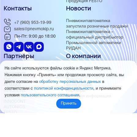
Продукция FESTO
Контакты
Новости
Пневмокипавтоматика
+7 (960) 953-19-99
запустила розничные продажи
sales@pnevmokip.ru
Пневмокипавтоматика –
Пн-Пт: 9:00 до 18:00
официальный дистрибьютор
Промышленной автоматики
РИДАН
Партнёры
О компании
ОВЕН
О нас
На сайте используются файлы cookie и Яндекс Метрика.
MEYERTEC
Отзывы
Нажимая кнопку «Принять» или продолжая просмотр сайта, вы
EMC
Новости
даете согласие на
обработку персональных данных
в
PEMAKS
Фотогалерея
соответствии с
политикой конфиденциальности
, и принимаете
INNOLEVEL
Партнёры
условия
пользовательского соглашения
.
INNOVERT
Правовая информация
INNOCONT
Принять
AUTONICS
FESTO
SMC
© 2026 Пневмокипавтоматика