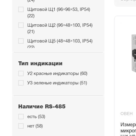
(24)
Щитовой Щ1 (96×96×53, IP54)
Преи
(22)
Щитовой Щ2 (96×48×100, IP54)
Питание
(21)
Универса
Щитовой Щ5 (48×48×103, IP54)
24В пост
(22)
Монтаж
5 вариан
Тип индикации
Индикац
Два конт
У2 красные индикаторы (60)
парамет
У3 зеленые индикаторы (51)
Авария
Контрол
пользова
Наличие RS-485
Диспетч
В прибо
ОВЕН
есть (53)
парамет
Измер
нет (58)
USB Typ
микро
USB typ