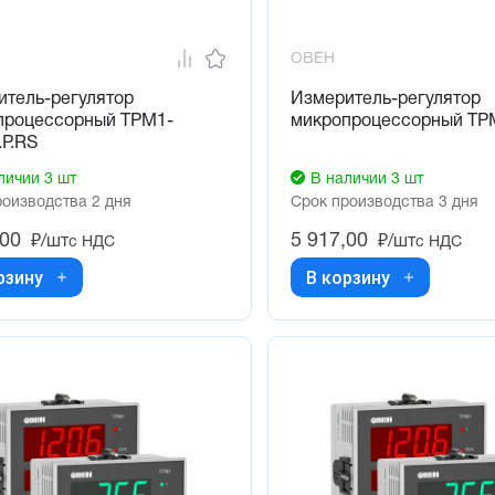
ОВЕН
итель-регулятор
Измеритель-регулятор
процессорный ТРМ1-
микропроцессорный ТР
Р.RS
личии 3 шт
В наличии 3 шт
роизводства 2 дня
Срок производства 3 дня
,00
5 917,00
₽/шт
₽/шт
с НДС
с НДС
рзину
В корзину