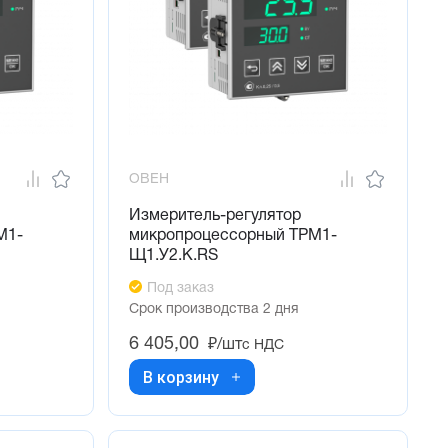
ОВЕН
Измеритель-регулятор
М1-
микропроцессорный ТРМ1-
Щ1.У2.К.RS
Под заказ
Срок производства 2 дня
6 405,00
₽/шт
с НДС
В корзину