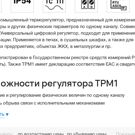
омышленный терморегулятор, предназначенный для измерения,
ры и других физических параметров по одному каналу. Совме
 Универсальный цифровой регулятор, подходит для применения
зации. Применяется в печах, в сушильных шкафах, а также для
х предприятиях, объектах ЖКХ, в металлургии и пр.
гистрирован в Государственном реестре средств измерений Ро
ть). Также ТРМ1 имеет декларацию соответствия ЕАС и свиде
ожности регулятора ТРМ1
ие и регулирование физических величин по одному каналу
ь обрыва связи с исполнительными механизмами
ция и управление исполнительными механизмами сигналом 4...20
ть
зация о выходе измеряемой величины за заданные пределы
режим управления исполнительными механизмами
овать:
по возрастанию цены
по убыванию цены
Показыва
ция в систему диспетчеризации