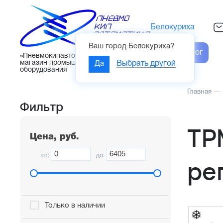
Белокуриха
Ваш город
Белокуриха
?
Каталог
«Пневмокипавтоматика» – интернет-
магазин промышленного
Да
Выбрать другой
оборудования
Главная
—
Фильтр
ТР
Цена, руб.
от:
до:
ре
Только в наличии