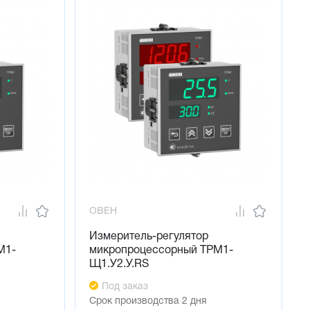
ОВЕН
Измеритель-регулятор
М1-
микропроцессорный ТРМ1-
Щ1.У2.У.RS
Под заказ
Срок производства 2 дня