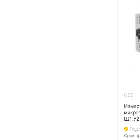
ОВЕН
Измер
микро
Щ1.У2
Под 
Срок п