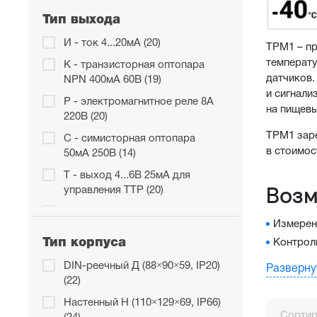
Тип выхода
И - ток 4...20мА (20)
ТРМ1 – пр
температу
К - транзисторная оптопара
датчиков.
NPN 400мА 60В (19)
и сигнали
Р - электромагнитное реле 8А
на пищевы
220В (20)
ТРМ1 заре
С - симисторная оптопара
в стоимос
50мА 250В (14)
Т - выход 4...6В 25мА для
Возм
управления ТТР (20)
У - напряжение 0...10В (17)
Измерен
Тип корпуса
Контрол
Регистра
DIN-реечный Д (88×90×59, IP20)
Разверну
Сигнали
(22)
Ручной 
Настенный Н (110×129×69, IP66)
Сортир
Интегра