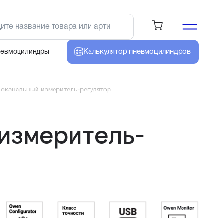
Калькулятор
пневмоцилиндров
невмоцилиндры
оканальный измеритель-регулятор
измеритель-