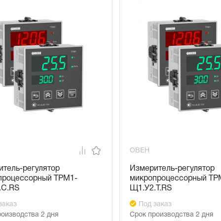
ОВЕН
итель-регулятор
Измеритель-регулятор
процессорный ТРМ1-
микропроцессорный ТР
.С.RS
Щ1.У2.Т.RS
заказ
Под заказ
роизводства 2 дня
Срок производства 2 дня