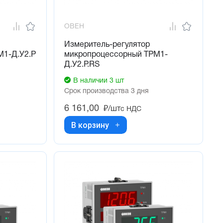
ОВЕН
Измеритель-регулятор
М1-Д.У2.Р
микропроцессорный ТРМ1-
Д.У2.Р.RS
В наличии 3 шт
Срок производства 3 дня
6 161,00
₽/шт
с НДС
В корзину