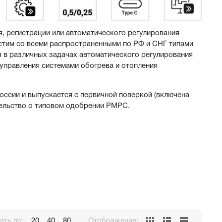
 регистрации или автоматического регулирования 
стим со всеми распространенными по РФ и СНГ типами 
 в различных задачах автоматического регулирования 
 управления системами обогрева и отопления 
ссии и выпускается с первичной поверкой (включена 
тельство о типовом одобрении РМРС.
 мА или 0...10 В
ть по:
20
40
80
Отображение: