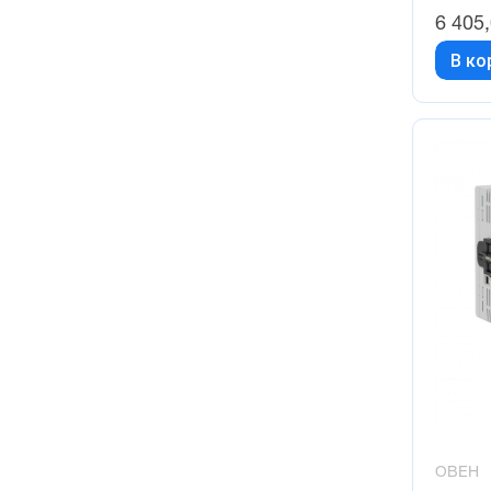
6 405
В ко
ОВЕН