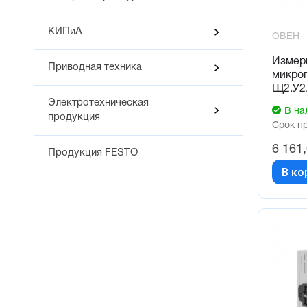
КИПиА
ОВЕН
Измер
Приводная техника
микро
Щ2.У2.
Электротехническая
В на
продукция
Срок п
6 161
Продукция FESTO
В ко