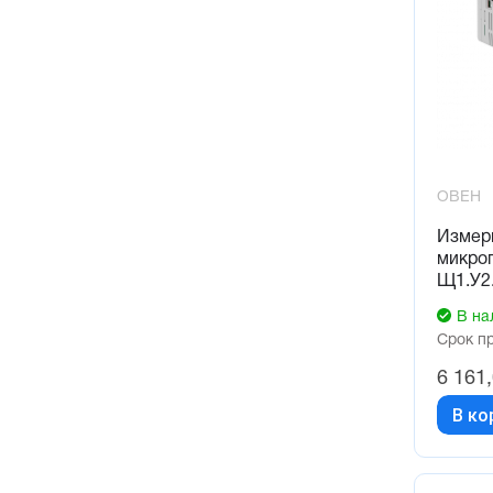
ОВЕН
Измер
микро
Щ1.У2.
В на
Срок п
6 161
В ко