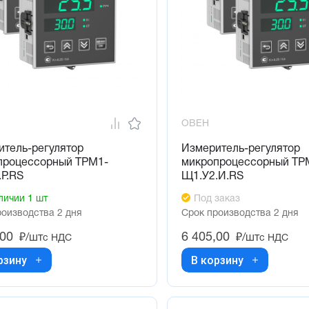
ОВЕН
итель-регулятор
Измеритель-регулятор
процессорный ТРМ1-
микропроцессорный ТР
Р.RS
Щ1.У2.И.RS
личии 1 шт
Под заказ
роизводства 2 дня
Срок производства 2 дня
,00
6 405,00
₽/шт
₽/шт
с НДС
с НДС
рзину
В корзину