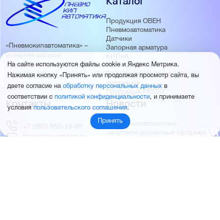
Каталог
Продукция ОВЕН
Пневмоавтоматика
Датчики
«Пневмокипавтоматика» –
Запорная арматура
интернет-магазин
КИПиА
На сайте используются файлы cookie и Яндекс Метрика.
Приводная техника
промышленного оборудования
Электротехническая
Нажимая кнопку «Принять» или продолжая просмотр сайта, вы
продукция
даете согласие на
обработку персональных данных
в
Продукция FESTO
соответствии с
политикой конфиденциальности
, и принимаете
Контакты
Новости
условия
пользовательского соглашения
.
Принять
Пневмокипавтоматика
+7 (960) 953-19-99
запустила розничные продажи
sales@pnevmokip.ru
Пневмокипавтоматика –
Пн-Пт: 9:00 до 18:00
официальный дистрибьютор
Промышленной автоматики
РИДАН
Партнёры
О компании
ОВЕН
О нас
MEYERTEC
Отзывы
EMC
Новости