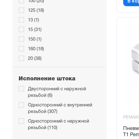
В ко
100 (20)
125 (18)
13 (1)
15 (31)
150 (1)
160 (18)
20 (38)
200 (18)
25 (35)
Исполнение штока
250 (12)
Двусторонний с наружной
резьбой (6)
30 (31)
Односторонний с внутренней
40 (27)
резьбой (307)
5 (26)
PEMAK
Односторонний с наружной
50 (33)
резьбой (110)
Пневм
T1 Pe
60 (19)