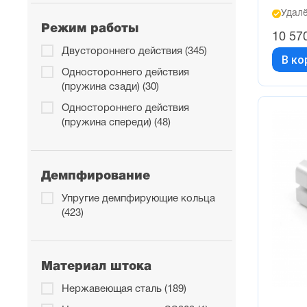
Удалё
70 (18)
Режим работы
75 (1)
10 57
Двустороннего действия (345)
80 (23)
В ко
Одностороннего действия
90 (18)
(пружина сзади) (30)
Одностороннего действия
(пружина спереди) (48)
Демпфирование
Упругие демпфирующие кольца
(423)
Материал штока
Нержавеющая сталь (189)