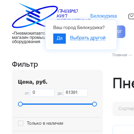
Белокуриха
Ваш город
Белокуриха
?
Каталог
«Пневмокипавтоматика» – интернет-
магазин промышленного
Да
Выбрать другой
оборудования
Главная
—
Фильтр
Пн
Цена, руб.
от:
до:
Сортир
Только в наличии