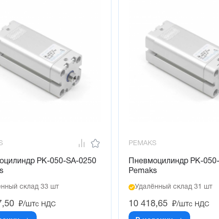
S
PEMAKS
оцилиндр PK-050-SA-0250
Пневмоцилиндр PK-050
s
Pemaks
нный склад 33 шт
Удалённый склад 31 шт
7,50
10 418,65
₽/шт
₽/шт
с НДС
с НДС