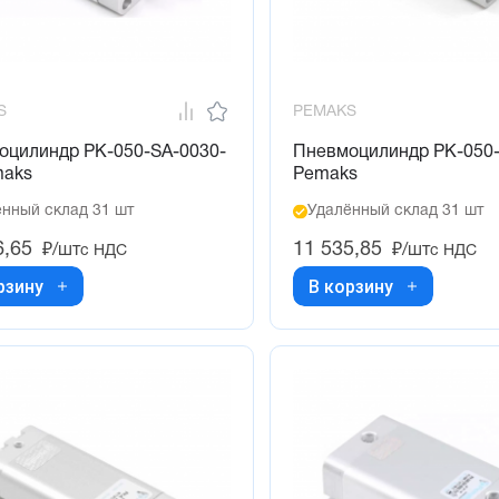
S
PEMAKS
оцилиндр PK-050-SA-0030-
Пневмоцилиндр PK-050
maks
Pemaks
нный склад 31 шт
Удалённый склад 31 шт
6,65
11 535,85
₽/шт
₽/шт
с НДС
с НДС
рзину
В корзину