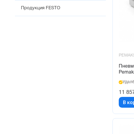
Продукция FESTO
PEMAK
Пневм
Pemak
Удалё
11 85
В ко