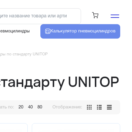
Калькулятор
пневмоцилиндров
невмоцилиндры
ры по стандарту UNITOP
тандарту UNITOP
ть по:
20
40
80
Отображение: