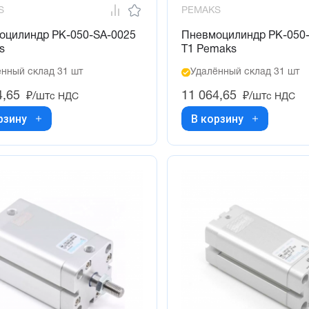
S
PEMAKS
оцилиндр PK-050-SA-0025
Пневмоцилиндр PK-050-
s
T1 Pemaks
нный склад 31 шт
Удалённый склад 31 шт
4,65
11 064,65
₽/шт
₽/шт
с НДС
с НДС
рзину
В корзину