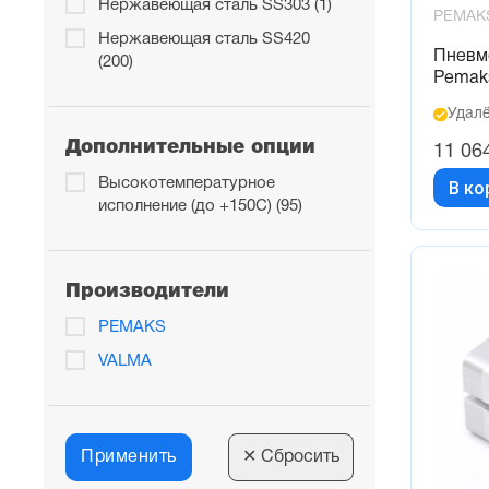
Нержавеющая сталь SS303 (1)
PEMAK
Нержавеющая сталь SS420
Пневм
(200)
Pemak
Удалё
Дополнительные опции
11 06
Высокотемпературное
В ко
исполнение (до +150С) (95)
Производители
PEMAKS
VALMA
Применить
✕
Сбросить