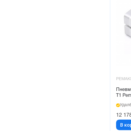
PEMAK
Пневм
T1 Pe
Удалё
12 17
В ко