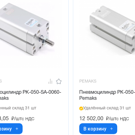
S
PEMAKS
оцилиндр PK-050-SA-0060-
Пневмоцилиндр PK-050
maks
Pemaks
нный склад 31 шт
Удалённый склад 31 шт
8,05
12 502,00
₽/шт
₽/шт
с НДС
с НДС
рзину
В корзину