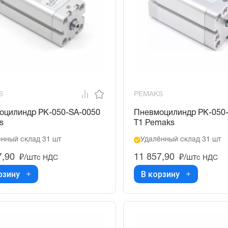
S
PEMAKS
оцилиндр PK-050-SA-0050
Пневмоцилиндр PK-050-
s
T1 Pemaks
нный склад 31 шт
Удалённый склад 31 шт
7,90
11 857,90
₽/шт
₽/шт
с НДС
с НДС
рзину
В корзину