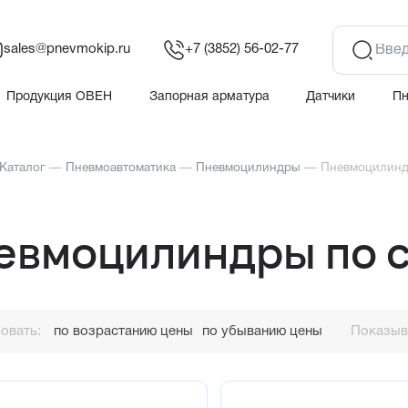
sales@pnevmokip.ru
+7 (3852) 56-02-77
Продукция ОВЕН
Запорная арматура
Датчики
П
Каталог
—
Пневмоавтоматика
—
Пневмоцилиндры
—
Пневмоцилинд
евмоцилиндры по с
овать:
по возрастанию цены
по убыванию цены
Показыва