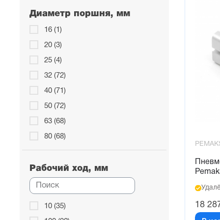
Диаметр поршня, мм
16 (1)
20 (3)
25 (4)
32 (72)
40 (71)
50 (72)
63 (68)
80 (68)
PEMAK
100 (64)
Пневм
Рабочий ход, мм
Pemak
Удалё
18 28
10 (35)