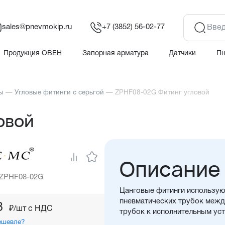
sales@pnevmokip.ru
+7 (3852) 56-02-77
Продукция ОВЕН
Запорная арматура
Датчики
П
ы
—
Угловые фитинги с серьгой
—
ZPHF08-02G Фитинг угловой
овой
Описание
 ZPHF08-02G
Цанговые фитинги использую
пневматических трубок между
8
₽/шт c НДС
трубок к исполнительным ус
ешевле?