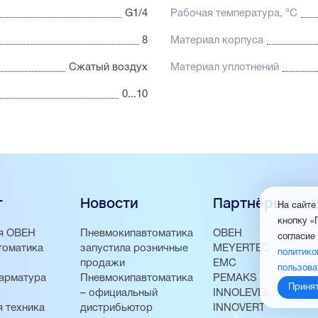
G1/4
Рабочая температура, °С
8
Материал корпуса
Сжатый воздух
Материал уплотнений
0...10
г
Новости
Партнёры
На сайте
кнопку «
я ОВЕН
Пневмокипавтоматика
ОВЕН
согласие
томатика
запустила розничные
MEYERTEC
политико
продажи
EMC
пользова
арматура
Пневмокипавтоматика
PEMAKS
Приня
– официальный
INNOLEVEL
 техника
дистрибьютор
INNOVERT