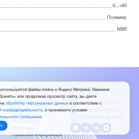
0...+60
Полимер
NBR
О компании
Контакты
 используются файлы cookie и Яндекс Метрика. Нажимая
Принять» или продолжая просмотр сайта, вы даете
О нас
+7 (960) 953-19-99
 на
обработку персональных данных
в соответствии с
Отзывы
sales@pnevmokip.ru
й конфиденциальности
, и принимаете условия
Новости
тельского соглашения
.
Пн-Пт: 9:00 до 18:00
Фотогалерея
ть
Партнёры
Правовая информация