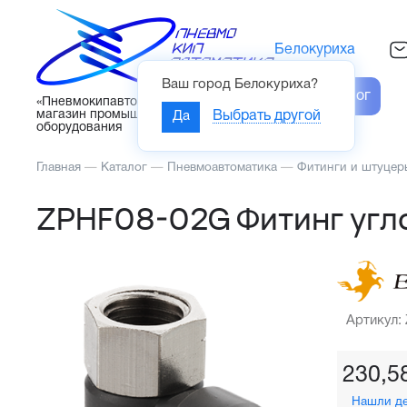
Белокуриха
Ваш город
Белокуриха
?
Каталог
«Пневмокипавтоматика» – интернет-
магазин промышленного
Да
Выбрать другой
оборудования
Главная
—
Каталог
—
Пневмоавтоматика
—
Фитинги и штуцер
ZPHF08-02G Фитинг угл
Артикул:
230,5
Нашли д