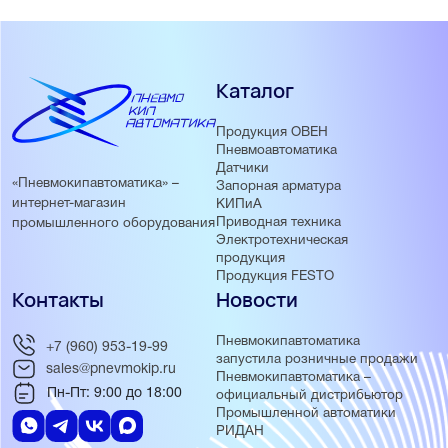
Каталог
Продукция ОВЕН
Пневмоавтоматика
Датчики
«Пневмокипавтоматика» –
Запорная арматура
интернет-магазин
КИПиА
Приводная техника
промышленного оборудования
Электротехническая
продукция
Продукция FESTO
Контакты
Новости
Пневмокипавтоматика
+7 (960) 953-19-99
запустила розничные продажи
sales@pnevmokip.ru
Пневмокипавтоматика –
Пн-Пт: 9:00 до 18:00
официальный дистрибьютор
Промышленной автоматики
РИДАН