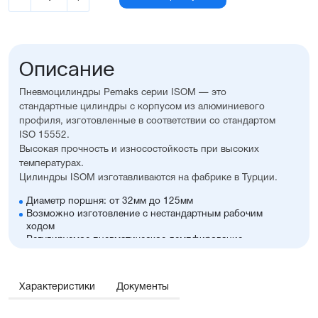
Описание
Пневмоцилиндры Pemaks серии ISOM — это
стандартные цилиндры с корпусом из алюминиевого
профиля, изготовленные в соответствии со стандартом
ISO 15552.
Высокая прочность и износостойкость при высоких
температурах.
Цилиндры ISOM изготавливаются на фабрике в Турции.
Диаметр поршня: от 32мм до 125мм
Возможно изготовление с нестандартным рабочим
ходом
Регулируемое пневматическое демпфирование
Возможность установки датчиков положения,
благодаря установленному в поршне магниту
Пазы для установки датчиков положения с двух сторон
Характеристики
Документы
Корпус из алюминия с элоксаловым покрытием,
что увеличивает его антикоррозионные свойства
Шток из нержавеющей стали SS420 с хромированием