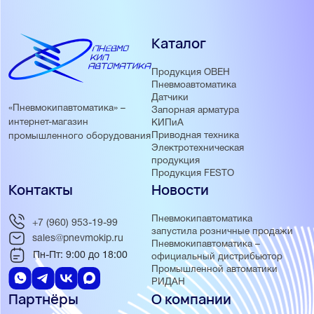
Каталог
Продукция ОВЕН
Пневмоавтоматика
Датчики
«Пневмокипавтоматика» –
Запорная арматура
интернет-магазин
КИПиА
Приводная техника
промышленного оборудования
Электротехническая
продукция
Продукция FESTO
Контакты
Новости
Пневмокипавтоматика
+7 (960) 953-19-99
запустила розничные продажи
sales@pnevmokip.ru
Пневмокипавтоматика –
Пн-Пт: 9:00 до 18:00
официальный дистрибьютор
Промышленной автоматики
РИДАН
Партнёры
О компании