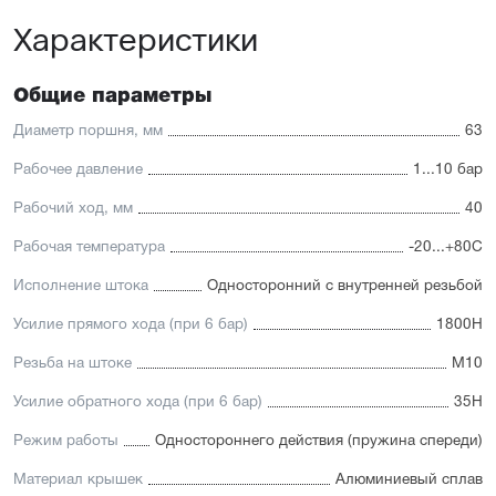
платформу
Характеристики
Высокая производительность.
Отличительные черты:
Общие параметры
Имеется опрос положения и упругие элементы
демпфирования
Диаметр поршня, мм
63
Простая установка датчиков положения с любой из
трёх сторон
Рабочее давление
1...10 бар
Подходит для использования в пищевой
промышленности
Рабочий ход, мм
40
Простой монтаж в ограниченном пространстве
Низкий уровень шума работы
Рабочая температура
-20...+80С
Исполнение штока
Односторонний с внутренней резьбой
Усилие прямого хода (при 6 бар)
1800Н
Резьба на штоке
М10
Усилие обратного хода (при 6 бар)
35Н
Режим работы
Одностороннего действия (пружина спереди)
Материал крышек
Алюминиевый сплав