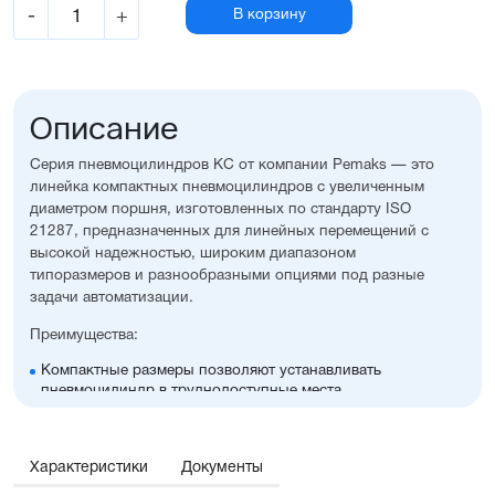
-
+
В корзину
Описание
Серия пневмоцилиндров KC от компании Pemaks — это
линейка компактных пневмоцилиндров с увеличенным
диаметром поршня, изготовленных по стандарту ISO
21287, предназначенных для линейных перемещений с
высокой надежностью, широким диапазоном
типоразмеров и разнообразными опциями под разные
задачи автоматизации.
Преимущества:
Компактные размеры позволяют устанавливать
пневмоцилиндр в труднодоступные места
Высокая стойкость к коррозии
Оптимальное соотношение цены и производительности
Диапазон диаметров поршня: 32...100 мм
Характеристики
Документы
Широкий ассортимент опций и монтажных
принадлежностей, включая антиприворотную