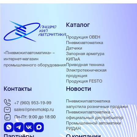
Каталог
Продукция ОВЕН
Пневмоавтоматика
Датчики
«Пневмокипавтоматика» –
Запорная арматура
интернет-магазин
КИПиА
Приводная техника
промышленного оборудования
Электротехническая
продукция
Продукция FESTO
Контакты
Новости
Пневмокипавтоматика
+7 (960) 953-19-99
запустила розничные продажи
sales@pnevmokip.ru
Пневмокипавтоматика –
Пн-Пт: 9:00 до 18:00
официальный дистрибьютор
Промышленной автоматики
РИДАН
Партнёры
О компании