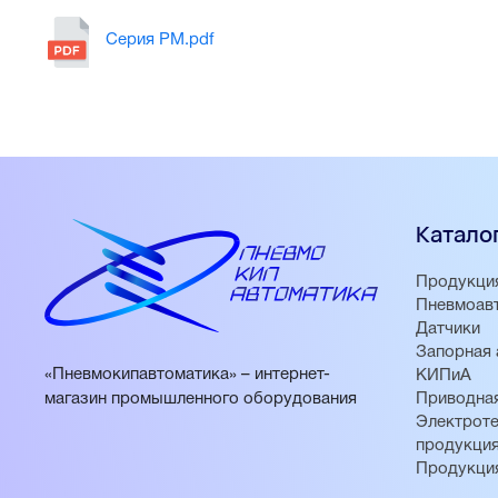
Серия PM.pdf
Катало
Продукци
Пневмоав
Датчики
Запорная 
«Пневмокипавтоматика» – интернет-
КИПиА
магазин промышленного оборудования
Приводная
Электроте
продукци
Продукци