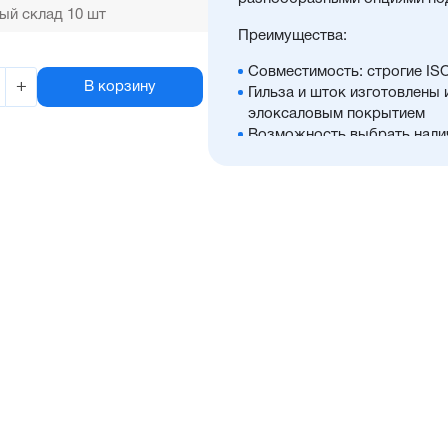
ый склад 10 шт
Преимущества:
Совместимость: строгие IS
+
В корзину
Гильза и шток изготовлены
элоксаловым покрытием
Возможность выбрать нали
положений, а также множес
Оптимальное соотношение 
Отличительные черты:
Стойкость к коррозии, во
Простой монтаж в ограниче
Низкий уровень шума рабо
Hytrel-скребок, не допуска
цилиндра