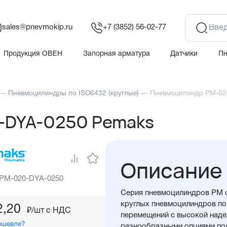
sales@pnevmokip.ru
+7 (3852) 56-02-77
Продукция ОВЕН
Запорная арматура
Датчики
П
—
Пневмоцилиндры по ISO6432 (круглые)
—
Пневмоцилиндр PM-02
-DYA-0250 Pemaks
Описание
 PM-020-DYA-0250
Серия пневмоцилиндров PM о
круглых пневмоцилиндров по 
2,20
₽/шт c НДС
перемещений с высокой над
ешевле?
разнообразными опциями под