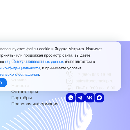
 используются файлы cookie и Яндекс Метрика. Нажимая
Принять» или продолжая просмотр сайта, вы даете
О компании
Контакты
 на
обработку персональных данных
в соответствии с
й конфиденциальности
, и принимаете условия
О нас
тельского соглашения
.
+7 (960) 953-19-99
Отзывы
sales@pnevmokip.ru
ть
Новости
Пн-Пт: 9:00 до 18:00
Фотогалерея
Партнёры
Правовая информация