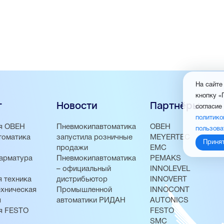
На сайте
кнопку «
г
Новости
Партнёры
согласие
политико
я ОВЕН
Пневмокипавтоматика
ОВЕН
пользова
томатика
запустила розничные
MEYERTEC
Приня
продажи
EMC
арматура
Пневмокипавтоматика
PEMAKS
– официальный
INNOLEVEL
 техника
дистрибьютор
INNOVERT
хническая
Промышленной
INNOCONT
я
автоматики РИДАН
AUTONICS
я FESTO
FESTO
SMC