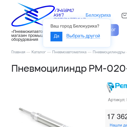
Белокуриха
Ваш город
Белокуриха
?
Каталог
«Пневмокипавтоматика» – интернет-
магазин промышленного
Да
Выбрать другой
оборудования
Главная
—
Каталог
—
Пневмоавтоматика
—
Пневмоцилиндры
Пневмоцилиндр PM-020
Артикул:
17 36
Нашли д