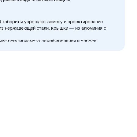
O-габариты упрощают замену и проектирование
 из нержавеющей стали, крышки — из алюминия с
чие регулируемого демпфирования и опроса
тво других полезных опций
цены и производительности
зможность использования в пищевой промышленности
нном пространстве
ты
ющий проникновение мелких частиц в полость