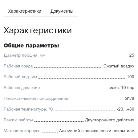
Широкий ассортимент опций и монтажных
принадлежностей.
Характеристики
Документы
Отличительные черты:
Характеристики
Низкий уровень шума
Взаимозаменяемость с подобными цилиндрами других
брендов и лёгкий монтаж
Для поршней диаметром от 12 до 25 мм шток и
Общие параметры
направляющая изготовлены из высококачественной
нержавеющей стали, устойчивой к коррозии. Для
Диаметр поршня, мм
25
направляющих поршней диаметром от 32 до 63 мм
применяется хромированная сталь
Рабочая среда
Сжатый воздух
Уплотнение — полиуретан (PU) с возможностью
замены на уплотнения с расширенным температурным
Рабочий ход, мм
100
диапазоном (FKM/Viton)
Рабочее давление
макс. 10 бар
Пневматическое присоединение
G1/8
Рабочая температура, °C
-20...+80
Режим работы
Двустороннего действия
Материал корпуса
Алюминий с элоксаловым покрытием