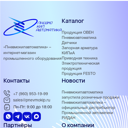
Каталог
Продукция ОВЕН
Пневмоавтоматика
Датчики
«Пневмокипавтоматика» –
Запорная арматура
интернет-магазин
КИПиА
Приводная техника
промышленного оборудования
Электротехническая
продукция
Продукция FESTO
Контакты
Новости
Пневмокипавтоматика
+7 (960) 953-19-99
запустила розничные продажи
sales@pnevmokip.ru
Пневмокипавтоматика –
Пн-Пт: 9:00 до 18:00
официальный дистрибьютор
Промышленной автоматики
РИДАН
Партнёры
О компании