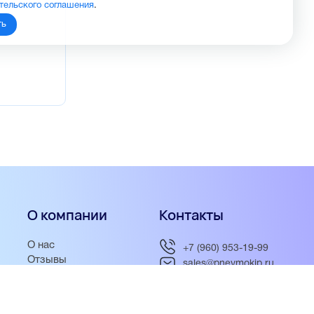
тельского соглашения
.
ть
О компании
Контакты
О нас
+7 (960) 953-19-99
Отзывы
sales@pnevmokip.ru
Новости
Пн-Пт: 9:00 до 18:00
Фотогалерея
Партнёры