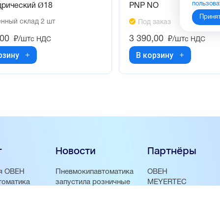
пользова
дрический Ø18
PNP NO
Приня
нный склад 2 шт
Под заказ
,00
3 390,00
₽/шт
₽/шт
с НДС
с НДС
рзину
В корзину
г
Новости
Партнёры
я ОВЕН
Пневмокипавтоматика
ОВЕН
томатика
запустила розничные
MEYERTEC
продажи
EMC
арматура
Пневмокипавтоматика
PEMAKS
– официальный
INNOLEVEL