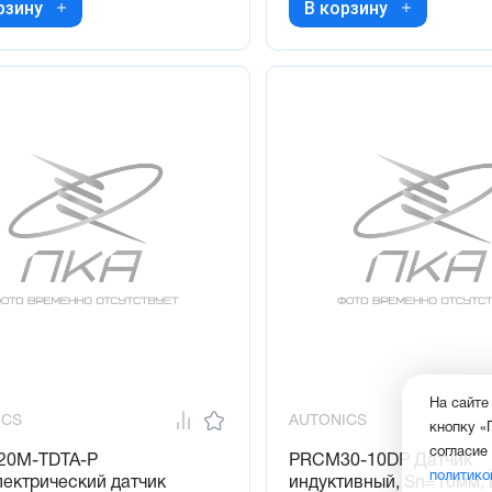
рзину
В корзину
На сайте
ICS
AUTONICS
кнопку «
согласие
0M-TDTA-P
PRCM30-10DP Датчик
политико
ектрический датчик
индуктивный, Sn=10мм,