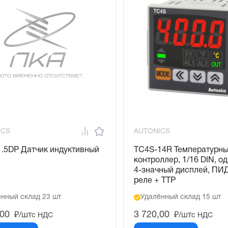
ICS
AUTONICS
.5DP Датчик индуктивный
TC4S-14R Температурн
контроллер, 1/16 DIN, о
4-значный дисплей, ПИД
реле + ТТР
нный склад 23 шт
Удалённый склад 15 шт
,00
3 720,00
₽/шт
₽/шт
с НДС
с НДС