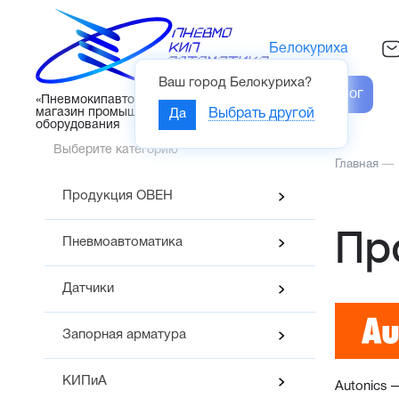
Белокуриха
Ваш город
Белокуриха
?
Каталог
«Пневмокипавтоматика» – интернет-
магазин промышленного
Да
Выбрать другой
оборудования
Выберите категорию
Главная
—
Продукция ОВЕН
Пр
Пневмоавтоматика
Датчики
Запорная арматура
КИПиА
Autonics 