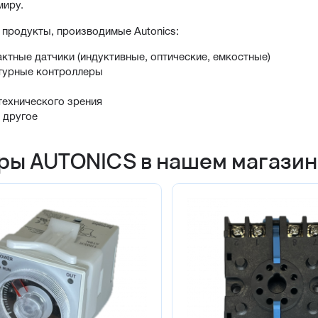
миру.
продукты, производимые Autonics:
ктные датчики (индуктивные, оптические, емкостные)
турные контроллеры
технического зрения
 другое
ры AUTONICS в нашем магази