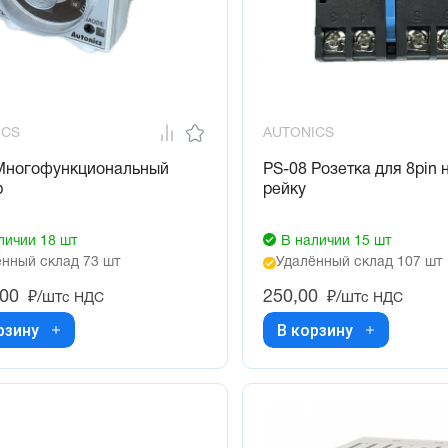
ICS
AUTONICS
Многофункциональный
PS-08 Розетка для 8pin 
р
рейку
личии 18 шт
В наличии 15 шт
нный склад 73 шт
Удалённый склад 107 шт
,00
250,00
₽/шт
₽/шт
с НДС
с НДС
рзину
В корзину