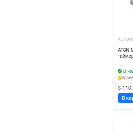
AUTON
AT8N 
тайме
В на
Удалё
3 110
В ко