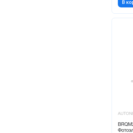
В ко
AUTON
BRQM2
Фотоэл