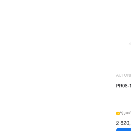
AUTON
PR08-1
Удалё
2 820