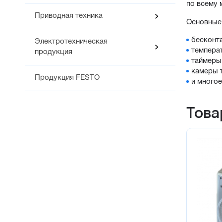
по всему 
Приводная техника
Основные 
бесконта
Электротехническая
темпера
продукция
таймеры
камеры 
Продукция FESTO
и многое
Това