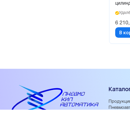
цилин
Удалё
6 210
В ко
Катало
Продукци
Пневмоав
Датчики
Запорная 
«Пневмокипавтоматика» – интернет-
КИПиА