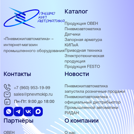
Каталог
Продукция ОВЕН
Пневмоавтоматика
Датчики
«Пневмокипавтоматика» –
Запорная арматура
интернет-магазин
КИПиА
Приводная техника
промышленного оборудования
Электротехническая
продукция
Продукция FESTO
Контакты
Новости
Пневмокипавтоматика
+7 (960) 953-19-99
запустила розничные продажи
sales@pnevmokip.ru
Пневмокипавтоматика –
Пн-Пт: 9:00 до 18:00
официальный дистрибьютор
Промышленной автоматики
РИДАН
Партнёры
О компании
ОВЕН
О нас