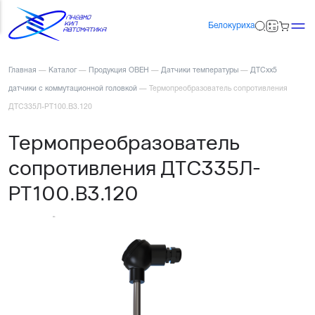
Белокуриха
Главная
—
Каталог
—
Продукция ОВЕН
—
Датчики температуры
—
ДТСхх5
датчики с коммутационной головкой
—
Термопреобразователь сопротивления
ДТС335Л-РТ100.В3.120
Термопреобразователь
сопротивления ДТС335Л-
РТ100.В3.120